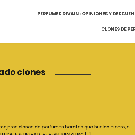
PERFUMES DIVAIN : OPINIONES Y DESCUE
CLONES DE P
ado clones
mejores clones de perfumes baratos que huelan a caro, si
uTube JOE LIBERATORE PERFUMES o usa […]