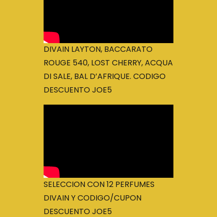
DIVAIN LAYTON, BACCARATO
ROUGE 540, LOST CHERRY, ACQUA
DI SALE, BAL D’AFRIQUE. CODIGO
DESCUENTO JOE5
SELECCION CON 12 PERFUMES
DIVAIN Y CODIGO/CUPON
DESCUENTO JOE5