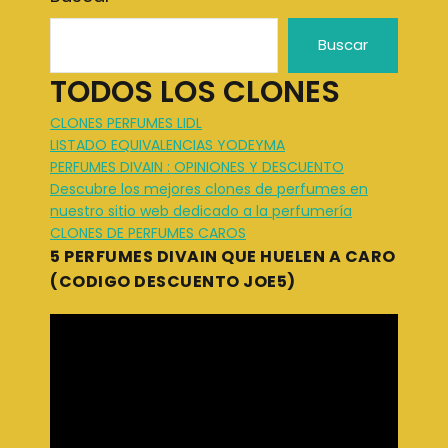
Buscar
TODOS LOS CLONES
CLONES PERFUMES LIDL
LISTADO EQUIVALENCIAS YODEYMA
PERFUMES DIVAIN : OPINIONES Y DESCUENTO
Descubre los mejores clones de perfumes en
nuestro sitio web dedicado a la perfumería
CLONES DE PERFUMES CAROS
5 PERFUMES DIVAIN QUE HUELEN A CARO
(CODIGO DESCUENTO JOE5)
R
e
p
r
o
d